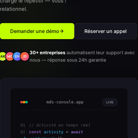
charge le répétitif — vous gardez le contrôle et le
relationnel.
Demander une démo
Réserver un appel
30+ entreprises
automatisent leur support avec
AK
MO
EH
JD
nous — réponse sous 24h garantie
mds-console.app
LIVE
01
// Activité en temps réel
02
const
activity
 = 
await