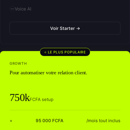
Voice AI
Voir Starter →
⭐ LE PLUS POPULAIRE
GROWTH
Pour automatiser votre relation client.
750k
FCFA setup
+
95 000 FCFA
/mois tout inclus