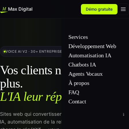
Max Digital
Démo gratuite
Services
Développement Web
VOICE AI V2 · 30+ ENTREPRISES AUTOMATISÉES
Automatisation IA
Chatbots IA
Vos clients n'attendent
Agents Vocaux
plus.
À propos
FAQ
L'IA leur répond, 24/7.
Contact
Sites web qui convertissent, chatbots et voice agents
IA, automatisation de la relation client. On prend en