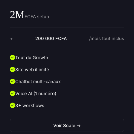
2M
FCFA setup
+
200 000 FCFA
/mois tout inclus
Tout du Growth
Site web illimité
Chatbot multi-canaux
Voice AI (1 numéro)
3+ workflows
Voir Scale →