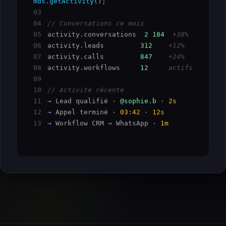
mds
.
getActivity
03
04
// Conversations ce mois
05
activity.conversations  
2 184
+38%
06
activity.leads         
312
+12%
07
activity.calls         
847
+24%
08
activity.workflows     
12
actifs
09
10
// Activité récente
11
→
 Lead qualifié · 
@sophie.b
 · 
2s
12
→
 Appel terminé · 
03:42
 · 
12s
13
→
 Workflow CRM → WhatsApp · 
1m